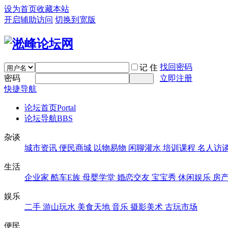
设为首页
收藏本站
开启辅助访问
切换到宽版
找回密码
记 住
密码
立即注册
快捷导航
论坛首页
Portal
论坛导航
BBS
杂谈
城市资讯
便民商城
以物易物
闲聊灌水
培训课程
名人访
生活
企业家
酷车E族
母婴学堂
婚恋交友
宝宝秀
休闲娱乐
房
娱乐
二手
游山玩水
美食天地
音乐
摄影美术
古玩市场
便民