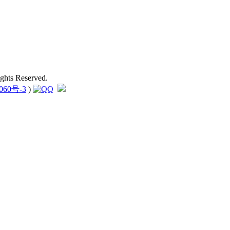
hts Reserved.
060号-3
)