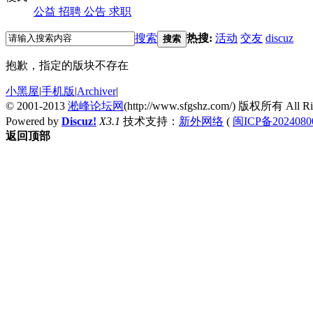
公益
招聘
公告
求职
搜索
热搜:
活动
交友
discuz
搜索
抱歉，指定的版块不存在
小黑屋
|
手机版
|
Archiver
|
© 2001-2013
淞峰论坛网
(http://www.sfgshz.com/) 版权所有 All Rig
Powered by
Discuz!
X3.1
技术支持：
新外网络
(
闽ICP备2024080
返回顶部