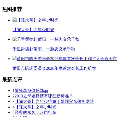
热图推荐
【陈大哥】之年少时光
千里舜德赴莆阳，一脉忠义承千秋
莆田市陈氏委员会2026年度首次会长工作扩大
最新点评
1
情缘单身俱乐部qq
2
2013丈母娘择婿有哪些新标准？
3
【陈大哥】之年少往事｜随同父亲修剪龙眼
4
【陈大哥】之年少时光
5
经典的永久二八自行车