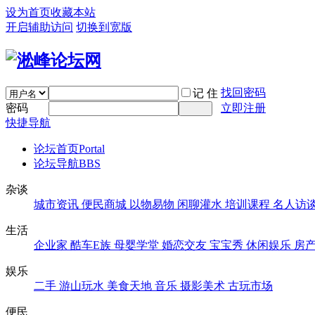
设为首页
收藏本站
开启辅助访问
切换到宽版
找回密码
记 住
密码
立即注册
快捷导航
论坛首页
Portal
论坛导航
BBS
杂谈
城市资讯
便民商城
以物易物
闲聊灌水
培训课程
名人访
生活
企业家
酷车E族
母婴学堂
婚恋交友
宝宝秀
休闲娱乐
房
娱乐
二手
游山玩水
美食天地
音乐
摄影美术
古玩市场
便民