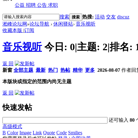
公益
招聘
公告
求职
搜索
热搜:
活动
交友
discuz
搜索
淞峰论坛网
»
论坛导航
›
休闲驿站
›
音乐视听
收藏本版
|
订阅
音乐视听
今日:
0
|
主题:
2
|
排名:
返 回
新窗
全部主题
最新
热门
热帖
精华
更多
2026-08-07
作者
回
本版块或指定的范围内尚无主题
返 回
快速发帖
还可输入
80
高级模式
B
Color
Image
Link
Quote
Code
Smilies