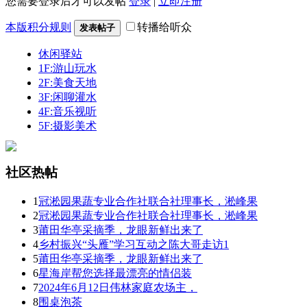
您需要登录后才可以发帖
登录
|
立即注册
本版积分规则
转播给听众
发表帖子
休闲驿站
1F:游山玩水
2F:美食天地
3F:闲聊灌水
4F:音乐视听
5F:摄影美术
社区热帖
1
冠淞园果蔬专业合作社联合社理事长，淞峰果
2
冠淞园果蔬专业合作社联合社理事长，淞峰果
3
莆田华亭采摘季，龙眼新鲜出来了
4
乡村振兴“头雁”学习互动之陈大哥走访1
5
莆田华亭采摘季，龙眼新鲜出来了
6
星海岸帮您选择最漂亮的情侣装
7
2024年6月12日伟林家庭农场主，
8
围桌泡茶