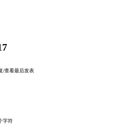
17
复/查看
最后发表
个字符