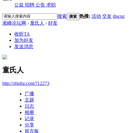
公益
招聘
公告
求职
搜索
热搜:
活动
交友
discuz
搜索
淞峰论坛网
›
童氏人
›
好友
收听TA
加为好友
发送消息
童氏人
http://sfgshz.com/?12273
广播
主题
日志
相册
记录
分享
留言板