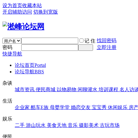
设为首页
收藏本站
开启辅助访问
切换到宽版
找回密码
记 住
密码
立即注册
快捷导航
论坛首页
Portal
论坛导航
BBS
杂谈
城市资讯
便民商城
以物易物
闲聊灌水
培训课程
名人访
生活
企业家
酷车E族
母婴学堂
婚恋交友
宝宝秀
休闲娱乐
房
娱乐
二手
游山玩水
美食天地
音乐
摄影美术
古玩市场
便民