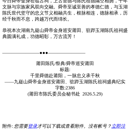
今日舜帝金身莅临古祠，上古圣德与陈氏祖德隔空相拥，千年
文脉与宗族家风双向交融。舜帝至诚至善的孝德仁德，与玉湖
陈氏世代坚守的忠义节义相融共生，根脉相连，德脉相承，历
经千秋而不息，跨越万代而绵长。
恭祝本次湖南九嶷山舜帝金身巡安莆田、驻跸玉湖陈氏祖祠盛
典圆满礼成，功德昭彰，万古流芳！
————————●●●————————
莆田陈氏/祭典/舜帝巡安莆田
标题:
千里舜德赴莆阳，一脉忠义承千秋
——九嶷山舜帝金身巡安莆田、驻跸玉湖陈氏祖祠盛典纪实
字数:2386
(莆田市陈氏委员会秘书处 2026.5.29)
附件:
您需要
登录
才可以下载或查看附件。没有帐号？
立即注