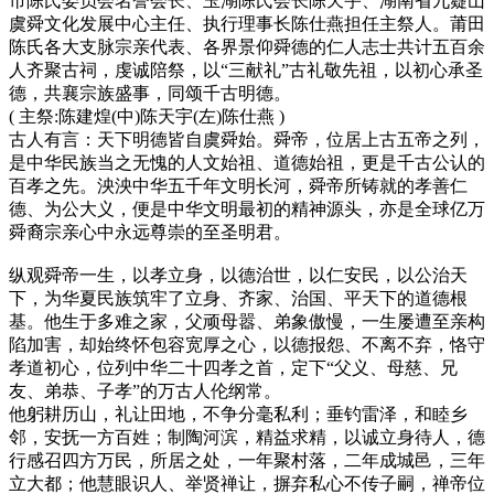
市陈氏委员会名誉会长、玉湖陈氏会长陈天宇、湖南省九嶷山
虞舜文化发展中心主任、执行理事长陈仕燕担任主祭人。莆田
陈氏各大支脉宗亲代表、各界景仰舜德的仁人志士共计五百余
人齐聚古祠，虔诚陪祭，以“三献礼”古礼敬先祖，以初心承圣
德，共襄宗族盛事，同颂千古明德。
( 主祭:陈建煌(中)陈天宇(左)陈仕燕 )
古人有言：天下明德皆自虞舜始。舜帝，位居上古五帝之列，
是中华民族当之无愧的人文始祖、道德始祖，更是千古公认的
百孝之先。泱泱中华五千年文明长河，舜帝所铸就的孝善仁
德、为公大义，便是中华文明最初的精神源头，亦是全球亿万
舜裔宗亲心中永远尊崇的至圣明君。
纵观舜帝一生，以孝立身，以德治世，以仁安民，以公治天
下，为华夏民族筑牢了立身、齐家、治国、平天下的道德根
基。他生于多难之家，父顽母嚣、弟象傲慢，一生屡遭至亲构
陷加害，却始终怀包容宽厚之心，以德报怨、不离不弃，恪守
孝道初心，位列中华二十四孝之首，定下“父义、母慈、兄
友、弟恭、子孝”的万古人伦纲常。
他躬耕历山，礼让田地，不争分毫私利；垂钓雷泽，和睦乡
邻，安抚一方百姓；制陶河滨，精益求精，以诚立身待人，德
行感召四方万民，所居之处，一年聚村落，二年成城邑，三年
立大都；他慧眼识人、举贤禅让，摒弃私心不传子嗣，禅帝位