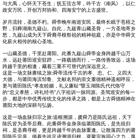
与大禹，心怀天下苍生；抚五弦古琴，吟千古《南风》，以仁
政安万民，开创万邦协和、四海安宁的上古盛世。
岁月流转，圣德不朽。舜帝晚年南巡安民，最终长眠于苍梧之
野，归葬湖南九嶷山。自此，九嶷青山藏圣骨，一方圣地寄乡
愁，九嶷山成为天下舜裔寻根祭祖的精神祖庭，亦是中华舜文
化薪火相传的核心圣地。
一山藏圣德，千里赴莆阳。此番九嶷山舜帝金身跨越千山万
水，远赴莆田巡安驻跸，一路载德而行，一路传善致远，这场
跨越千里的相逢，藏着三重不可替代的深远意义。
这是一场文脉赓续之旅:舜帝流传千古的孝、忠、仁、义四大
大德，与莆田海滨邹鲁、文献名邦的崇文重德精神遥相呼应，
更与莆田陈氏“孝友睦姻，礼义廉耻”暨玉湖陈氏代代恪守
的“忠义孝慈，诗礼经书”八字祖训一脉同源。圣驾巡安的每一
步，都是中华优秀传统文化的传承之路，都是上古舜德精神在
莆阳大地的深耕与弘扬。
这是一场血脉归宗之旅:追根溯源，虞舜乃是陈氏远祖，天下
陈氏皆为圣帝后裔。此番舜帝金身亲临莆阳陈氏，是先祖归
祠，是圣裔寻根，更是跨越千年的血脉重逢。让散落四方的莆
阳陈氏宗亲，循着先祖足迹溯源归根，凝聚宗族同心之力，厚