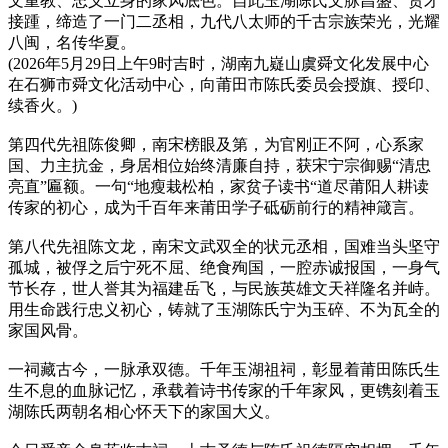
文重教、忠义立身的家风底色。自此玉湖陈氏文脉昌盛、贤才
接踵，缔造了一门二丞相，九代八太师的千古宗族荣光，光耀
八闽，名传华夏。
(2026年5月29日上午9时吉时，湖南九嶷山虞舜文化发展中心
在石狮市舜文化活动中心，向莆田市陈氏委员会授旗、授印、
续香火。)
第四代先祖陈俊卿，南宋榜眼及第，为官刚正不阿，心系家
国、力主抗金，身居相位始终清廉自持，获宋宁宗御赐“清忠
亮直”匾额。一句“地瘦栽松柏，家贫子读书“道尽莆阳人耕读
传家的初心，成为千百年来莆田学子砥砺前行的精神箴言。
第八代先祖陈文龙，南宋文武双全的状元丞相，国难当头坚守
孤城，被俘之后宁死不屈、绝食殉国，一腔赤诚报国，一身气
节长存，世人誉其为福建岳飞，与民族英雄文天祥隆名并峙。
用生命践行忠义初心，铸就了玉湖陈氏宁为玉碎、不为瓦全的
家国风骨。
一祠藏古今，一脉承双德。千年玉湖祖祠，彰显着莆田陈氏生
生不息的血脉记忆，承载着诗书传家的千年家风，更镌刻着玉
湖陈氏两朝名相心怀天下的家国大义。