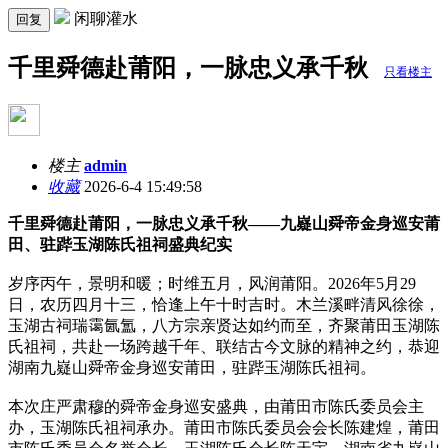
闲聊灌水
回复
千里舜德赴莆阳，一脉忠义承千秋
只看楼主
楼主
admin
收藏
2026-6-4 15:49:58
千里舜德赴莆阳，一脉忠义承千秋——九嶷山舜帝金身巡安莆
田、驻跸玉湖陈氏祖祠盛典纪实
岁序丙午，景明和暖；时维五月，风润莆阳。2026年5月29
日，农历四月十三，恰逢上午十时吉时。木兰溪畔清风徐徐，
玉湖古祠瑞霭氤氲，八方宗亲贤达如约而至，齐聚莆田玉湖陈
氏祖祠，共赴一场跨越千年、联结古今文脉的精神之约，恭迎
湖南九嶷山舜帝金身巡安莆田，驻跸玉湖陈氏祖祠。
本次庄严肃穆的舜帝金身巡安盛典，由莆田市陈氏委员会主
办，玉湖陈氏祖祠承办。莆田市陈氏委员会会长陈建煌，莆田