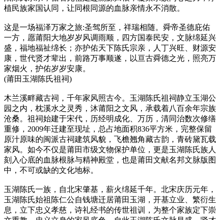
植民族家国认同，让同根同源的血脉亲情永不消散。
这是一场福泽万家之旅:圣驾所至，祥瑞相随。舜帝圣德庇佑
一方，愿莆阳大地岁岁风调雨顺，四方国泰民安，文脉绵延兴
盛，福地福祉绵长；亦护佑天下陈氏宗亲，人丁兴旺、财源安
康，世代贤才辈出，前路万事顺遂，以亘古舜德之光，照亮万
家烟火，护佑岁岁安康。
(莆田玉湖陈氏祖祠)
木兰溪畔藏古祠，千年家风照古今。玉湖陈氏祖祠静立玉湖公
园之内，枕溪水之灵秀，沐莆阳之文风，承载着八百余年宗族
沧桑。祖祠始建于宋代，历经明成化、万历，清同治数次修缮
重修，2009年迁建至现址，总占地面积836平方米，完整保留
原汁原味的闽派古祠建筑风貌，飞檐翘角藏古韵，青砖黛瓦载
家风。如今不仅是莆田市级文物保护单位，更是玉湖陈氏族人
刻入心底的血脉根脉与精神殿堂，也是莆田文献名邦文脉版图
中，不可或缺的文化地标。
玉湖陈氏一族，自北宋肇基，薪火绵延千年。北宋庆历元年，
玉湖陈氏始祖陈仁公自钱塘迁居莆田玉湖，开基立业、繁衍生
息，立下忠义孝慈，诗礼经书的传世祖训，为整个家族定下崇