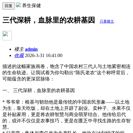
养生保健
回复
三代深耕，血脉里的农耕基因
只看楼主
楼主
admin
收藏
2026-3-31 16:41:00
描述的这幅家族画卷，饱含了中国农村三代人与土地紧密相连
的生命轨迹。让我试着为你勾勒出“陈氏老农”这个称呼背后，
可能蕴含的更深层脉络：
一、 三代深耕，血脉里的农耕基因
* 爷爷辈：根基与韧劲他是最传统的中国农民形象——以土地
为生，靠天吃饭，却在土地上开辟了副业。卖种子、水果不仅
是补贴家用，更是将农耕智慧与商业萌芽结合。他传给后代
的，或许不仅仅是农事技巧，更是在匮乏中寻找生路的生存智
慧。