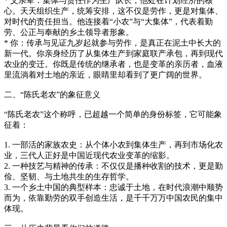
* 父亲辈：集体与责任作为生产队长，他处在计划经济的核
心。天天组织生产，统筹安排，这不仅是劳作，更是对集体、
对时代的责任担当。他连接着“小农”与“大集体”，代表着勤
劳、公正与奉献的乡土领导者形象。
* 你：传承与见证九岁起就参与劳作，是真正在泥土中长大的
新一代。你亲身经历了从集体生产到家庭联产承包，再到现代
农业的变迁。你既是传统的继承者，也是变革的亲历者，血液
里流淌着对土地的亲近，眼睛里却看到了更广阔的世界。
二、“陈氏老农”的象征意义
“陈氏老农”这个称呼，已超越一个简单的身份标签，它可能象
征着：
1. 一部活的家族农史：从个体小农到集体生产，再到市场化农
业，三代人正好是中国近现代农业变革的缩影。
2. 一种技艺与精神的传承：不仅仅是播种收割的技术，更是勤
俭、坚韧、与土地共生的生存哲学。
3. 一个乡土中国的典型样本：忠诚于土地，在时代浪潮中顺势
而为，依靠勤劳的双手创造生活，是千千万万中国农民的集中
体现。