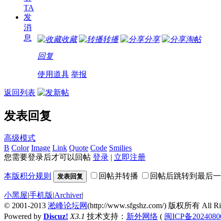
TA
发
消
息
收藏
转播
分享
淘帖
回复
使用道具
举报
返回列表
发表回复
高级模式
B
Color
Image
Link
Quote
Code
Smilies
您需要登录后才可以回帖
登录
|
立即注册
本版积分规则
回帖并转播
回帖后跳转到最后一
发表回复
小黑屋
|
手机版
|
Archiver
|
© 2001-2013
淞峰论坛网
(http://www.sfgshz.com/) 版权所有 All Rig
Powered by
Discuz!
X3.1
技术支持：
新外网络
(
闽ICP备2024080