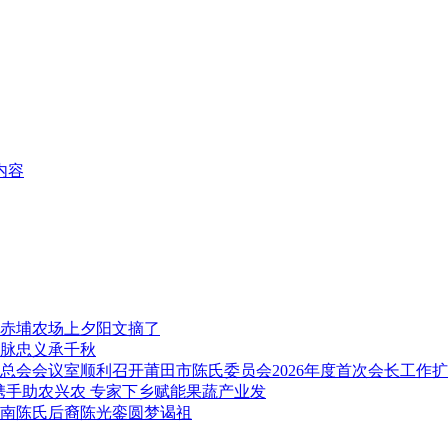
内容
赤埔农场上夕阳文摘了
脉忠义承千秋
莆田市陈氏委员会2026年度首次会长工作
携手助农兴农 专家下乡赋能果蔬产业发
南陈氏后裔陈光銮圆梦谒祖