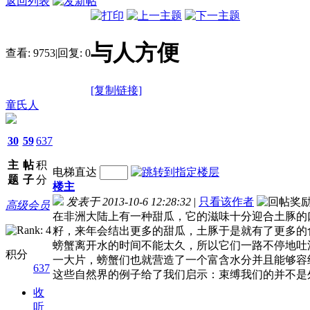
返回列表
与人方便
查看:
9753
|
回复:
0
[复制链接]
童氏人
30
59
637
主
帖
积
电梯直达
题
子
分
楼主
发表于 2013-10-6 12:28:32
|
只看该作者
高级会员
在非洲大陆上有一种甜瓜，它的滋味十分迎合土豚的
籽，来年会结出更多的甜瓜，土豚于是就有了更多的
螃蟹离开水的时间不能太久，所以它们一路不停地吐
积分
一大片，螃蟹们也就营造了一个富含水分并且能够容
637
这些自然界的例子给了我们启示：束缚我们的并不是
收
听