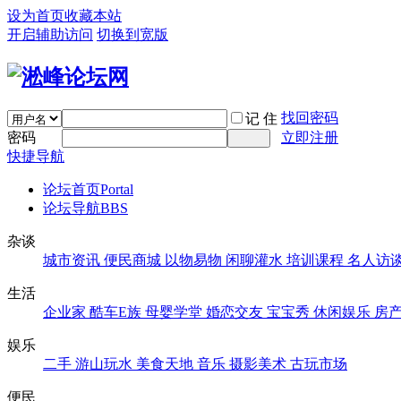
设为首页
收藏本站
开启辅助访问
切换到宽版
找回密码
记 住
密码
立即注册
快捷导航
论坛首页
Portal
论坛导航
BBS
杂谈
城市资讯
便民商城
以物易物
闲聊灌水
培训课程
名人访
生活
企业家
酷车E族
母婴学堂
婚恋交友
宝宝秀
休闲娱乐
房
娱乐
二手
游山玩水
美食天地
音乐
摄影美术
古玩市场
便民