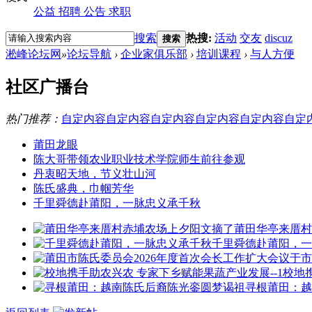
公益
招聘
公告
求职
搜索
热搜:
活动
交友
discuz
搜索
淞峰论坛网
»
论坛导航
›
企业家俱乐部
›
培训课程
›
与人方便
社区广播台
热门推荐：
自定内容
自定内容
自定内容
自定内容
自定内容
自定
莆田龙眼
陈大哥带领农业职业技术学院师生前往参观
丹衷昭天地，节义壮山河
陈氏盛典，巾帼芳华
千里舜德赴莆阳，一脉忠义承千秋
莆田华亭来厝村
千里舜德赴莆阳，一
校地
寻根莆田：越