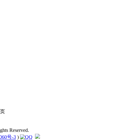
页
hts Reserved.
060号-3
)