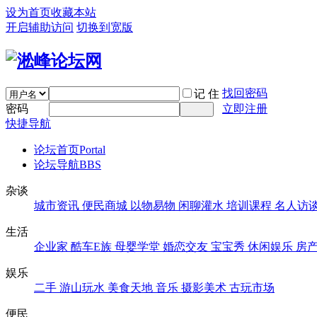
设为首页
收藏本站
开启辅助访问
切换到宽版
找回密码
记 住
密码
立即注册
快捷导航
论坛首页
Portal
论坛导航
BBS
杂谈
城市资讯
便民商城
以物易物
闲聊灌水
培训课程
名人访
生活
企业家
酷车E族
母婴学堂
婚恋交友
宝宝秀
休闲娱乐
房
娱乐
二手
游山玩水
美食天地
音乐
摄影美术
古玩市场
便民