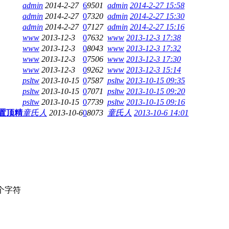
admin
2014-2-27
6
9501
admin
2014-2-27 15:58
admin
2014-2-27
0
7320
admin
2014-2-27 15:30
admin
2014-2-27
0
7127
admin
2014-2-27 15:16
www
2013-12-3
0
7632
www
2013-12-3 17:38
www
2013-12-3
0
8043
www
2013-12-3 17:32
www
2013-12-3
0
7506
www
2013-12-3 17:30
www
2013-12-3
0
9262
www
2013-12-3 15:14
psltw
2013-10-15
0
7587
psltw
2013-10-15 09:35
psltw
2013-10-15
0
7071
psltw
2013-10-15 09:20
psltw
2013-10-15
0
7739
psltw
2013-10-15 09:16
置顶精
童氏人
2013-10-6
0
8073
童氏人
2013-10-6 14:01
个字符