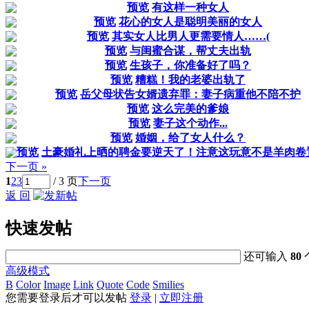
预览
有这样一种女人
预览
花心的女人是聪明美丽的女人
预览
其实女人比男人更需要情人……(
预览
与闺蜜合谋，帮丈夫出轨
预览
生孩子，你准备好了吗？
预览
糟糕！我的老婆出轨了
预览
岳父母状告女婿遗弃罪：妻子病重他不陪不护
预览
这么完美的爹娘
预览
妻子这个动作...
预览
婚姻，给了女人什么？
预览
土豪婚礼上晒的聘金要逆天了！注意这玩意不是羊肉卷
下一页 »
1
2
3
/ 3 页
下一页
返 回
快速发帖
还可输入
80
高级模式
B
Color
Image
Link
Quote
Code
Smilies
您需要登录后才可以发帖
登录
|
立即注册