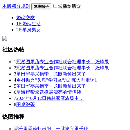
本版积分规则
转播给听众
发表帖子
婚恋交友
1F:婚姻生活
2F:单身男女
社区热帖
1
冠淞园果蔬专业合作社联合社理事长，淞峰果
2
冠淞园果蔬专业合作社联合社理事长，淞峰果
3
莆田华亭采摘季，龙眼新鲜出来了
4
乡村振兴“头雁”学习互动之陈大哥走访1
5
莆田华亭采摘季，龙眼新鲜出来了
6
星海岸帮您选择最漂亮的情侣装
7
2024年6月12日伟林家庭农场主，
8
围桌泡茶
热图推荐