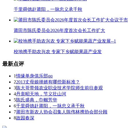
千里舜德赴莆阳，一脉忠义承千秋
莆田市陈氏委员会2026年度首次会长工作扩大
校地携手助农兴农 专家下乡赋能果蔬产业发
最新点评
1
情缘单身俱乐部qq
2
2013丈母娘择婿有哪些新标准？
3
陈大哥带领农业职业技术学院师生前往参观
4
丹衷昭天地，节义壮山河
5
陈氏盛典，巾帼芳华
6
千里舜德赴莆阳，一脉忠义承千秋
7
莆田市新农人协会召集人陈伟林携协会部分顾
8
故园春深