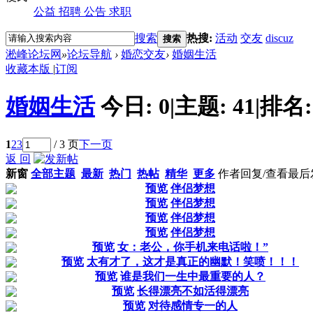
公益
招聘
公告
求职
搜索
热搜:
活动
交友
discuz
搜索
淞峰论坛网
»
论坛导航
›
婚恋交友
›
婚姻生活
收藏本版
|
订阅
婚姻生活
今日:
0
|
主题:
41
|
排名
1
2
3
/ 3 页
下一页
返 回
新窗
全部主题
最新
热门
热帖
精华
更多
作者
回复/查看
最后
预览
伴侣梦想
预览
伴侣梦想
预览
伴侣梦想
预览
伴侣梦想
预览
女：老公，你手机来电话啦！”
预览
太有才了，这才是真正的幽默！笑喷！！！
预览
谁是我们一生中最重要的人？
预览
长得漂亮不如活得漂亮
预览
对待感情专一的人